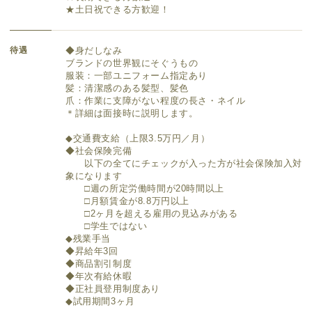
★土日祝できる方歓迎！
待遇
◆身だしなみ
ブランドの世界観にそぐうもの
服装：一部ユニフォーム指定あり
髪：清潔感のある髪型、髪色
爪：作業に支障がない程度の長さ・ネイル
＊詳細は面接時に説明します。
◆交通費支給（上限3.5万円／月）
◆社会保険完備
以下の全てにチェックが入った方が社会保険加入対
象になります
□週の所定労働時間が20時間以上
□月額賃金が8.8万円以上
□2ヶ月を超える雇用の見込みがある
□学生ではない
◆残業手当
◆昇給年3回
◆商品割引制度
◆年次有給休暇
◆正社員登用制度あり
◆試用期間3ヶ月