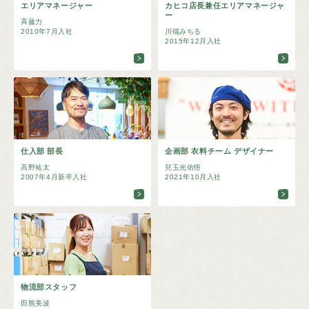
エリアマネージャー
カヒコ店長兼任エリアマネージャ
ー
斉藤力
2010年7月入社
川端みちる
2015年12月入社
仕入部 部長
企画部 衣料チーム デザイナー
高野祐太
兒玉光佑悟
2007年4月新卒入社
2021年10月入社
物流部スタッフ
田熊美波