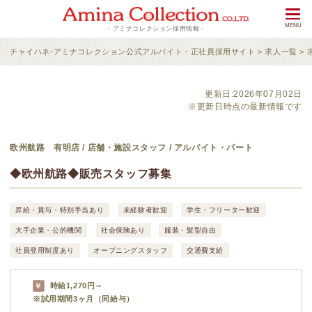
- アミナコレクション採用情報 -
チャイハネ-アミナコレクション公式アルバイト・正社員採用サイト
>
求人一覧
>
更新日:2026年07月02日
※更新日時点の最新情報です
欧州航路 有明店 / 店舗・施設スタッフ / アルバイト・パート
◆欧州航路◆販売スタッフ募集
昇給・賞与・特別手当あり
未経験者歓迎
学生・フリーター歓迎
大手企業・公的機関
社会保険あり
服装・髪型自由
社員登用制度あり
オープニングスタッフ
交通費支給
時給1,270円～
※試用期間3ヶ月（同給与）