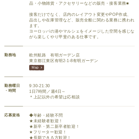
品・小物雑貨・アクセサリーなどの販売・接客業務■
接客だけでなく、店内のレイアウト変更やPOP作成、
品出しや在庫管理など、販売全般に関わる業務に携われ
ます。
ヨーロッパの港やマルシェをイメージした空間を感じな
がら楽しくやり甲斐のある仕事です。
勤務地
欧州航路 有明ガーデン店
東京都江東区有明2-1-8有明ガーデン
Map
勤務曜日
9:30-21:30
・時間
1日7時間／週4日～
＊上記以外の希望は応相談
応募資格
◆年齢・経験不問
★未経験者歓迎！
★新卒・第二新卒者歓迎！
★フリーター歓迎！
★長期できる方歓迎！