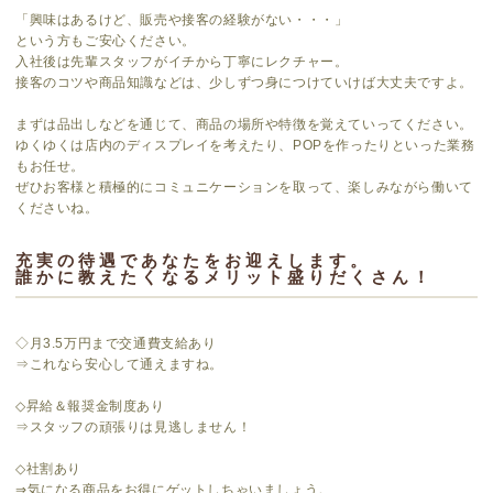
「興味はあるけど、販売や接客の経験がない・・・」
という方もご安心ください。
入社後は先輩スタッフがイチから丁寧にレクチャー。
接客のコツや商品知識などは、少しずつ身につけていけば大丈夫ですよ。
まずは品出しなどを通じて、商品の場所や特徴を覚えていってください。
ゆくゆくは店内のディスプレイを考えたり、POPを作ったりといった業務
もお任せ。
ぜひお客様と積極的にコミュニケーションを取って、楽しみながら働いて
くださいね。
充実の待遇であなたをお迎えします。
誰かに教えたくなるメリット盛りだくさん！
◇月3.5万円まで交通費支給あり
⇒これなら安心して通えますね。
◇昇給＆報奨金制度あり
⇒スタッフの頑張りは見逃しません！
◇社割あり
⇒気になる商品をお得にゲットしちゃいましょう。