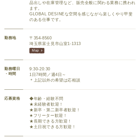
品出しや在庫管理など、販売全般に関わる業務に携われ
ます。
GLOBAL DESINEな空間を感じながら楽しくやり甲斐
のある仕事です。
勤務地
〒354-8560
埼玉県富士見市山室1-1313
Map
勤務曜日
9:30-20:30
・時間
1日7時間／週4日～
＊上記以外の希望は応相談
応募資格
◆年齢・経験不問
★未経験者歓迎！
★新卒・第二新卒者歓迎！
★フリーター歓迎！
★長期できる方歓迎！
★土日祝できる方歓迎！