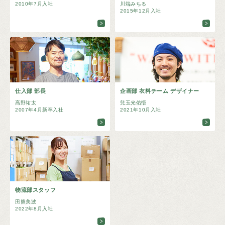
2010年7月入社
川端みちる
2015年12月入社
仕入部 部長
企画部 衣料チーム デザイナー
高野祐太
兒玉光佑悟
2007年4月新卒入社
2021年10月入社
物流部スタッフ
田熊美波
2022年8月入社