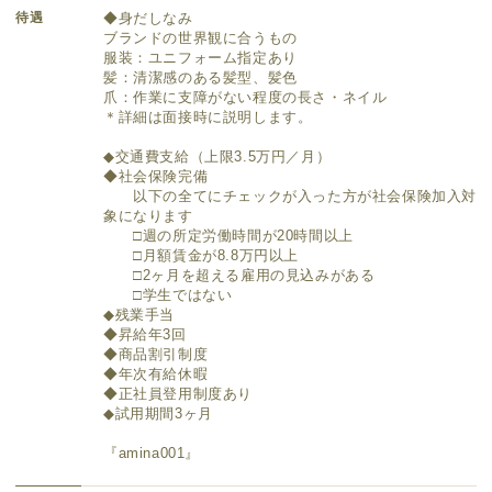
待遇
◆身だしなみ
ブランドの世界観に合うもの
服装：ユニフォーム指定あり
髪：清潔感のある髪型、髪色
爪：作業に支障がない程度の長さ・ネイル
＊詳細は面接時に説明します。
◆交通費支給（上限3.5万円／月）
◆社会保険完備
以下の全てにチェックが入った方が社会保険加入対
象になります
□週の所定労働時間が20時間以上
□月額賃金が8.8万円以上
□2ヶ月を超える雇用の見込みがある
□学生ではない
◆残業手当
◆昇給年3回
◆商品割引制度
◆年次有給休暇
◆正社員登用制度あり
◆試用期間3ヶ月
『amina001』