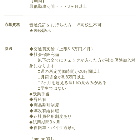
【期間】
最低勤務期間・・・3ヶ月以上
応募資格
普通免許をお持ちの方 ※高校生不可
★未経験ok
待遇
◆交通費支給（上限3.5万円／月）
◆社会保険完備
以下の全てにチェックが入った方が社会保険加入対
象になります
□週の所定労働時間が20時間以上
□月額賃金が8.8万円以上
□2ヶ月を超える雇用の見込みがある
□学生ではない
◆残業手当
◆昇給有
◆商品割引制度
◆年次有給休暇
◆正社員登用制度あり
◆試用期間3ヶ月
◆自転車・バイク通勤可
『amina001』