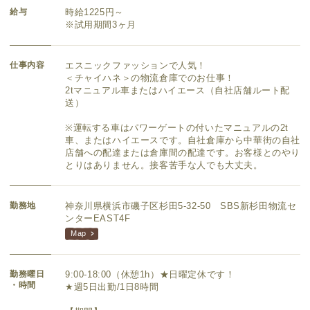
給与
時給1225円～
※試用期間3ヶ月
仕事内容
エスニックファッションで人気！
＜チャイハネ＞の物流倉庫でのお仕事！
2tマニュアル車またはハイエース（自社店舗ルート配
送）
※運転する車はパワーゲートの付いたマニュアルの2t
車、またはハイエースです。自社倉庫から中華街の自社
店舗への配達または倉庫間の配達です。お客様とのやり
とりはありません。接客苦手な人でも大丈夫。
勤務地
神奈川県横浜市磯子区杉田5-32-50 SBS新杉田物流セ
ンターEAST4F
Map
勤務曜日
9:00-18:00（休憩1h）★日曜定休です！
・時間
★週5日出勤/1日8時間