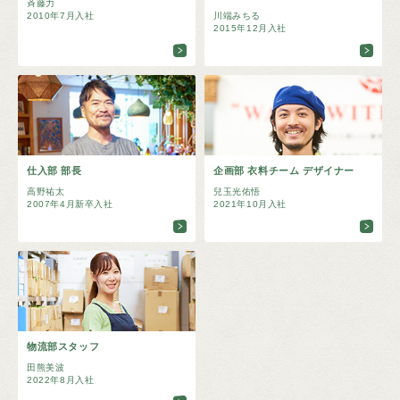
斉藤力
2010年7月入社
川端みちる
2015年12月入社
仕入部 部長
企画部 衣料チーム デザイナー
高野祐太
兒玉光佑悟
2007年4月新卒入社
2021年10月入社
物流部スタッフ
田熊美波
2022年8月入社