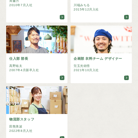
斉藤力
2010年7月入社
川端みちる
2015年12月入社
仕入部 部長
企画部 衣料チーム デザイナー
高野祐太
兒玉光佑悟
2007年4月新卒入社
2021年10月入社
物流部スタッフ
田熊美波
2022年8月入社