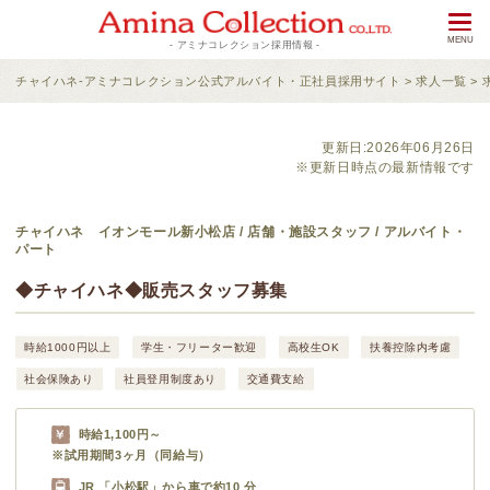
- アミナコレクション採用情報 -
チャイハネ-アミナコレクション公式アルバイト・正社員採用サイト
>
求人一覧
>
更新日:2026年06月26日
※更新日時点の最新情報です
チャイハネ イオンモール新小松店 / 店舗・施設スタッフ / アルバイト・
パート
◆チャイハネ◆販売スタッフ募集
時給1000円以上
学生・フリーター歓迎
高校生OK
扶養控除内考慮
社会保険あり
社員登用制度あり
交通費支給
時給1,100円～
※試用期間3ヶ月（同給与）
JR 「小松駅」から車で約10 分