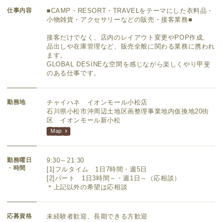
仕事内容
■CAMP・RESORT・TRAVELをテーマにした衣料品・
小物雑貨・アクセサリーなどの販売・接客業務■
接客だけでなく、店内のレイアウト変更やPOP作成、
品出しや在庫管理など、販売全般に関わる業務に携われ
ます。
GLOBAL DESINEな空間を感じながら楽しくやり甲斐
のある仕事です。
勤務地
チャイハネ イオンモール小松店
石川県小松市沖周辺土地区画整理事業地内仮換地20街
区 イオンモール新小松
Map
勤務曜日
9:30～21:30
・時間
[1]フルタイム 1日7時間・週5日
[2]パート 1日3時間～・週1日～（応相談）
＊上記以外の希望は応相談
応募資格
未経験者歓迎、長期できる方歓迎