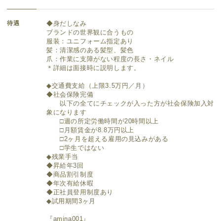
待遇
◆身だしなみ
ブランドの世界観に合うもの
服装：ユニフォーム指定あり
髪：清潔感のある髪型、髪色
爪：作業に支障がない程度の長さ・ネイル
＊詳細は面接時に説明します。
◆交通費支給（上限3.5万円／月）
◆社会保険完備
以下の全てにチェックが入った方が社会保険加入対
象になります
□週の所定労働時間が20時間以上
□月額賃金が8.8万円以上
□2ヶ月を超える雇用の見込みがある
□学生ではない
◆残業手当
◆昇給年3回
◆商品割引制度
◆年次有給休暇
◆正社員登用制度あり
◆試用期間3ヶ月
『amina001』