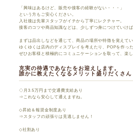
「興味はあるけど、販売や接客の経験がない・・・」
という方もご安心ください。
入社後は先輩スタッフがイチから丁寧にレクチャー。
接客のコツや商品知識などは、少しずつ身につけていけ
まずは品出しなどを通じて、商品の場所や特徴を覚えて
ゆくゆくは店内のディスプレイを考えたり、POPを作っ
ぜひお客様と積極的にコミュニケーションを取って、楽
充実の待遇であなたをお迎えします。
誰かに教えたくなるメリット盛りだくさん
◇月3.5万円まで交通費支給あり
⇒これなら安心して通えますね。
◇昇給＆報奨金制度あり
⇒スタッフの頑張りは見逃しません！
◇社割あり