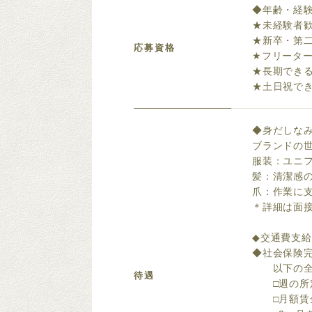
◆年齢・経
★未経験者
★新卒・第
応募資格
★フリータ
★長期でき
★土日祝で
◆身だしな
ブランドの
服装：ユニ
髪：清潔感
爪：作業に
＊詳細は面
◆交通費支給
◆社会保険
以下の全て
待遇
□週の所定
□月額賃金