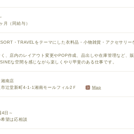
円～
3ヶ月（同給与）
RESORT・TRAVELをテーマにした衣料品・小物雑貨・アクセサリ
なく、店内のレイアウト変更やPOP作成、品出しや在庫管理など、
 DESINEな空間を感じながら楽しくやり甲斐のある仕事です。
 湘南店
市辻堂新町4-1-1湘南モールフィル2Ｆ
Map
週4日～
の希望は応相談