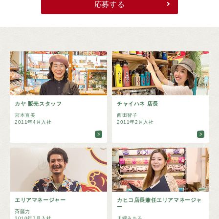
応募する
カヤ 販売スタッフ
チャイハネ 店長
宮本直美
西田智子
2011年4月入社
2011年2月入社
エリアマネージャー
カヒコ店長兼任エリアマネージャ
ー
斉藤力
2010年7月入社
川端みちる