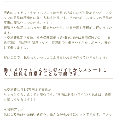
店内のレイアウトやディスプレイは全員で相談しながら決めるなど、スタ
ッフの意見は積極的に取り入れる社風です。そのため、スタッフの意見が
実際に商品化につながることも！
頑張りや熱意にはしっかり応えたいから、社員登用も積極的に行なってい
ます。
＜交通費規定内支給、社会保険完備（週4日の場合は雇用保険のみ）、昇
給年3回、商品割引制度＞など、待遇面でも働きやすさをサポート。安心
して働けますよ。
ぜひここで、私たちといっしょにより良いお店を作っていきましょう♪
働くメリットこんなに◎バイトからスタートし
て、社員を目指すことも可能です。
≪交通費は月3.5万円まで支給≫
ちょっとぐらい遠くても安心です。“国内にあるハワイ”だと思えば、通勤
も楽しくなるはず？！
≪社割アリ≫
気になる商品や面白い新作を、働きながらお得にゲットできます。スタッ