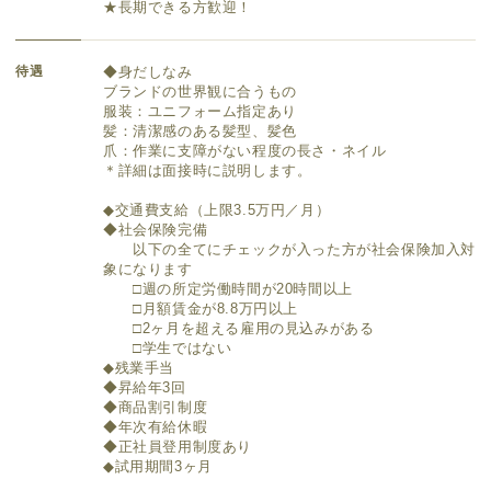
★長期できる方歓迎！
待遇
◆身だしなみ
ブランドの世界観に合うもの
服装：ユニフォーム指定あり
髪：清潔感のある髪型、髪色
爪：作業に支障がない程度の長さ・ネイル
＊詳細は面接時に説明します。
◆交通費支給（上限3.5万円／月）
◆社会保険完備
以下の全てにチェックが入った方が社会保険加入対
象になります
□週の所定労働時間が20時間以上
□月額賃金が8.8万円以上
□2ヶ月を超える雇用の見込みがある
□学生ではない
◆残業手当
◆昇給年3回
◆商品割引制度
◆年次有給休暇
◆正社員登用制度あり
◆試用期間3ヶ月