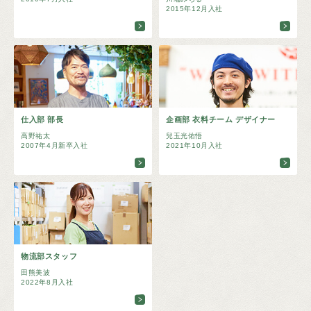
2015年12月入社
仕入部 部長
企画部 衣料チーム デザイナー
高野祐太
兒玉光佑悟
2007年4月新卒入社
2021年10月入社
物流部スタッフ
田熊美波
2022年8月入社