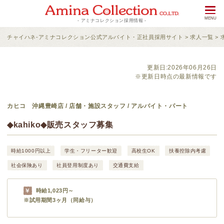
- アミナコレクション採用情報 -
チャイハネ-アミナコレクション公式アルバイト・正社員採用サイト
>
求人一覧
>
更新日:2026年06月26日
※更新日時点の最新情報です
カヒコ 沖縄豊崎店 / 店舗・施設スタッフ / アルバイト・パート
◆kahiko◆販売スタッフ募集
時給1000円以上
学生・フリーター歓迎
高校生OK
扶養控除内考慮
社会保険あり
社員登用制度あり
交通費支給
時給1,023円～
※試用期間3ヶ月（同給与）