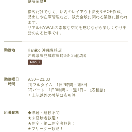
接客業務■
接客だけでなく、店内のレイアウト変更やPOP作成、
品出しや在庫管理など、販売全般に関わる業務に携われ
ます。
リアルHAWAIIの素敵な空間を感じながら楽しくやり甲
斐のある仕事です。
勤務地
Kahiko 沖縄豊崎店
沖縄県豊見城市豊崎3番-35他2階
Map
勤務曜日
9:30～21:30
・時間
[1]フルタイム 1日7時間・週5日
[2]パート 1日3時間～・週1日～（応相談）
＊上記以外の希望は応相談
応募資格
◆年齢・経験不問
★未経験者歓迎！
★新卒・第二新卒者歓迎！
★フリーター歓迎！