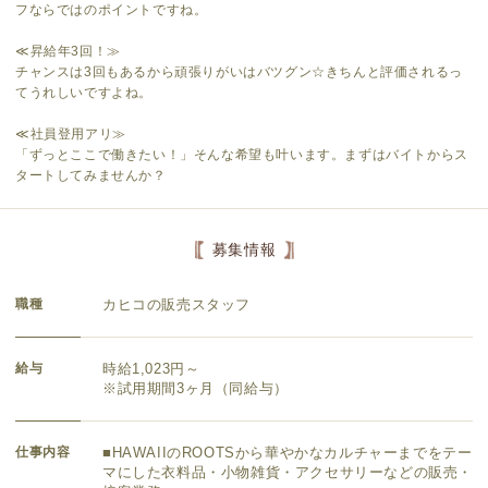
フならではのポイントですね。
≪昇給年3回！≫
チャンスは3回もあるから頑張りがいはバツグン☆きちんと評価されるっ
てうれしいですよね。
≪社員登用アリ≫
「ずっとここで働きたい！」そんな希望も叶います。まずはバイトからス
タートしてみませんか？
募集情報
職種
カヒコの販売スタッフ
給与
時給1,023円～
※試用期間3ヶ月（同給与）
仕事内容
■HAWAIIのROOTSから華やかなカルチャーまでをテー
マにした衣料品・小物雑貨・アクセサリーなどの販売・