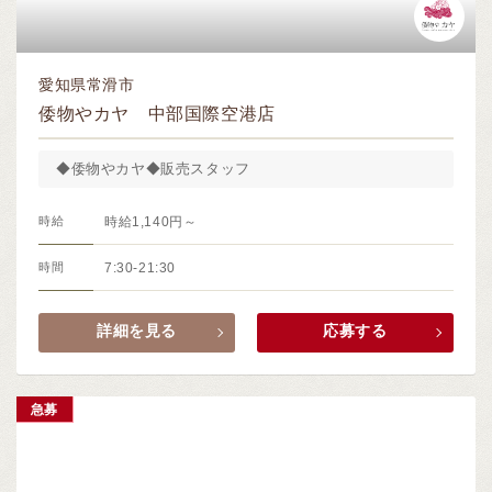
愛知県常滑市
倭物やカヤ 中部国際空港店
◆倭物やカヤ◆販売スタッフ
時給
時給1,140円～
時間
7:30-21:30
詳細を見る
応募する
急募