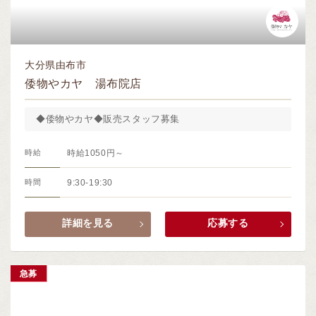
大分県由布市
倭物やカヤ 湯布院店
◆倭物やカヤ◆販売スタッフ募集
時給
時給1050円～
時間
9:30-19:30
詳細を見る
応募する
急募