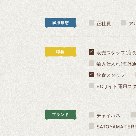
雇用形態
正社員
ア
職種
販売スタッフ(店
輸入仕入れ(海外通
飲食スタッフ
ECサイト運用ス
ブランド
チャイハネ
SATOYAMA TER