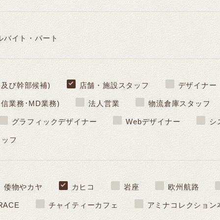
ルバイト・パート
長及び幹部候補)
店舗・施設スタッフ
デザイナー
信業務･MD業務)
法人営業
物流倉庫スタッフ
グラフィックデザイナー
Webデザイナー
シ
タッフ
倭物やカヤ
カヒコ
岩座
欧州航路
RACE
チャイティーカフェ
アミナコレクション