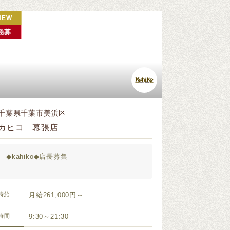
NEW
急募
千葉県千葉市美浜区
カヒコ 幕張店
◆kahiko◆店長募集
時給
月給261,000円～
時間
9:30～21:30