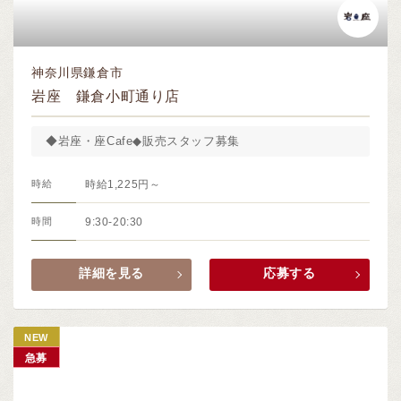
神奈川県鎌倉市
岩座 鎌倉小町通り店
◆岩座・座Cafe◆販売スタッフ募集
時給
時給1,225円～
時間
9:30-20:30
詳細を見る
応募する
NEW
急募