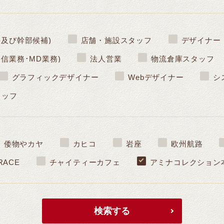
長及び幹部候補)
店舗・施設スタッフ
デザイナー
信業務･MD業務)
法人営業
物流倉庫スタッフ
グラフィックデザイナー
Webデザイナー
シ
タッフ
倭物やカヤ
カヒコ
岩座
欧州航路
RACE
チャイティーカフェ
アミナコレクション